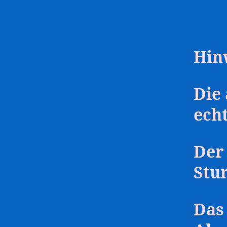
Hinw
Die
ech
Der 
Stu
Das