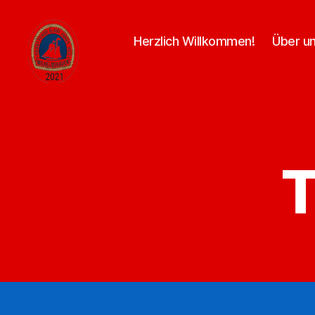
Herzlich Willkommen!
Über u
My
CMS
T